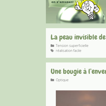
La peau invisible de
Catégories
Tension superficielle
Étiquettes
réalisation facile
Une bougie à l’enve
Catégories
Optique