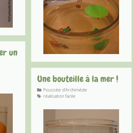
er un
Une bouteille à la mer !
Catégories
Poussée d’Archimède
Étiquettes
réalisation facile