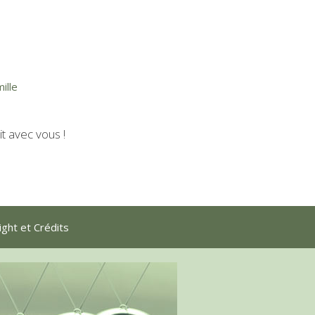
ille
t avec vous !
ght et Crédits