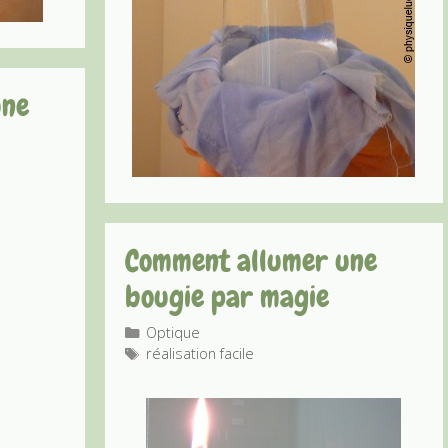
une
Comment allumer une
bougie par magie
Catégories
Optique
Étiquettes
réalisation facile