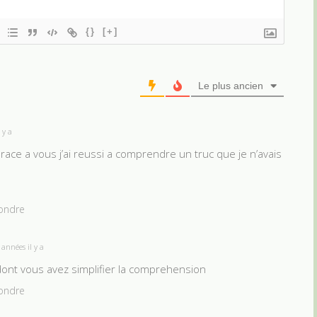
{}
[+]
Le plus ancien
 y a
race a vous j’ai reussi a comprendre un truc que je n’avais
ondre
années il y a
 dont vous avez simplifier la comprehension
ondre