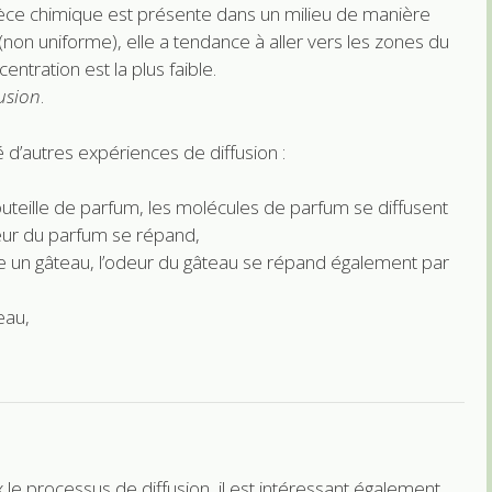
ce chimique est présente dans un milieu de manière
on uniforme), elle a tendance à aller vers les zones du
entration est la plus faible.
fusion
.
 d’autres expériences de diffusion :
uteille de parfum, les molécules de parfum se diffusent
deur du parfum se répand,
e un gâteau, l’odeur du gâteau se répand également par
eau,
e processus de diffusion, il est intéressant également