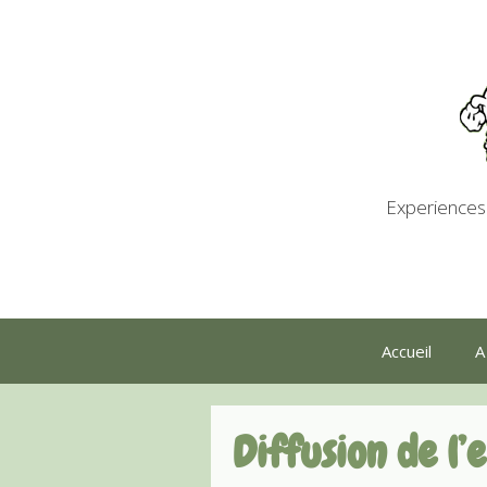
Aller
au
contenu
Experiences 
Accueil
A
Diffusion de l’