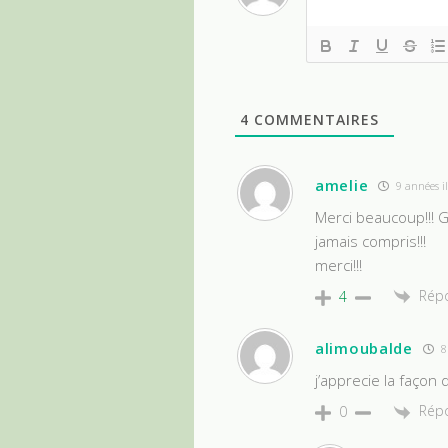
4
COMMENTAIRES
amelie
9 années il
Merci beaucoup!!! G
jamais compris!!!
merci!!!
Rép
4
alimoubalde
8 
j’apprecie la façon
Rép
0