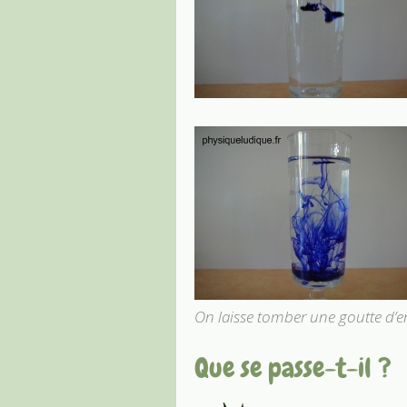
On laisse tomber une goutte d’e
Que se passe-t-il ?