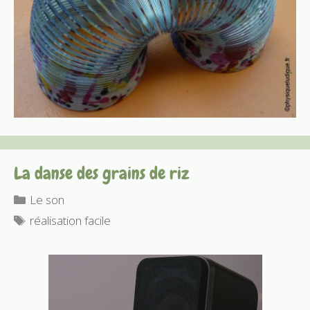
La danse des grains de riz
Catégories
Le son
Étiquettes
réalisation facile