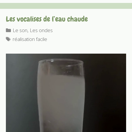
Les vocalises de l’eau chaude
Catégories
Le son
,
Les ondes
Étiquettes
réalisation facile