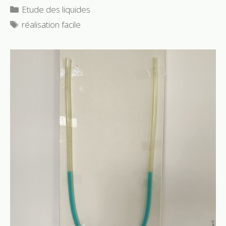
Catégories
Etude des liquides
Étiquettes
réalisation facile