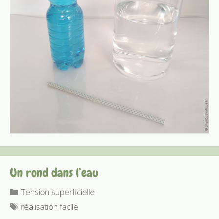
Un rond dans l’eau
Catégories
Tension superficielle
Étiquettes
réalisation facile