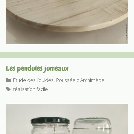
Les pendules jumeaux
Catégories
Etude des liquides
,
Poussée d’Archimède
Étiquettes
réalisation facile