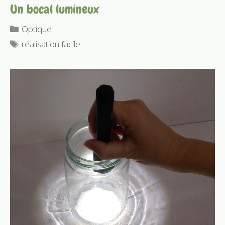
Un bocal lumineux
Catégories
Optique
Étiquettes
réalisation facile