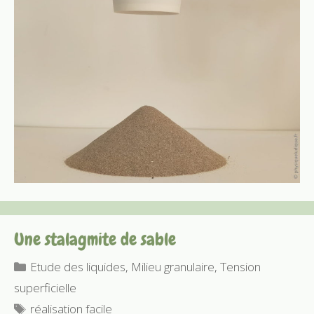
Une stalagmite de sable
Catégories
Etude des liquides
,
Milieu granulaire
,
Tension
superficielle
Étiquettes
réalisation facile