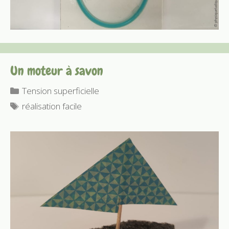
Un moteur à savon
Catégories
Tension superficielle
Étiquettes
réalisation facile