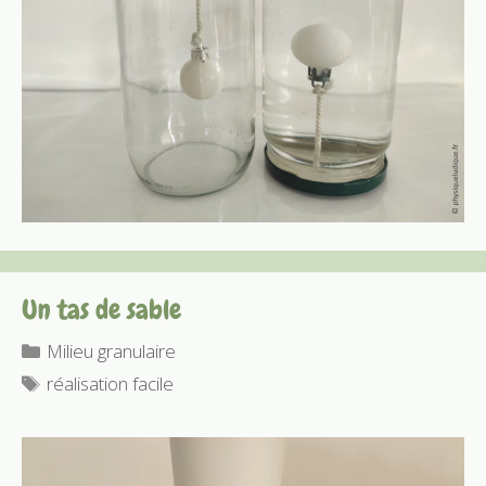
Un tas de sable
Catégories
Milieu granulaire
Étiquettes
réalisation facile