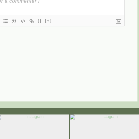
{}
[+]