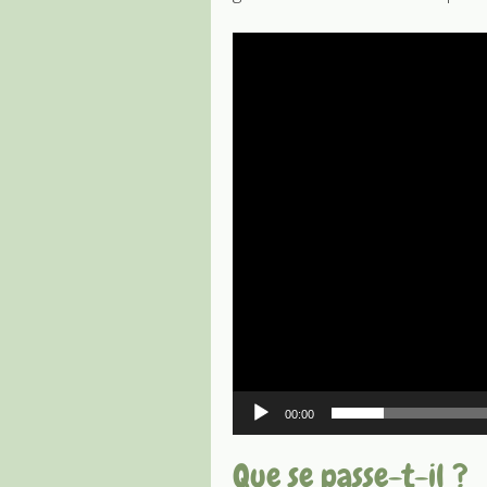
Lecteur
vidéo
00:00
Que se passe-t-il ?