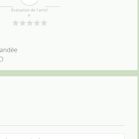
Évaluation de l'articl
e
mandée
3D